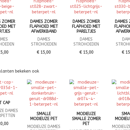
S ZOMER
DAMES ZOMER
DAMES ZOMER
DAMES 
OED MET
FLAPHOED MET
FLAPHOED MET
FLAPHO
RTJES
AFWERKBAND
PARELTJES
AFWER
AMES
DAMES
DAMES
DAM
HOEDEN
STROHOEDEN
STROHOEDEN
STROH
15,00
€ 15,00
€ 15,00
€ 15
klanten bekeken ook
T CAP
ZE DAMES
SMALLE
MODIEUZE
SMA
RPETTEN
MODIEUZE PET
SMALLE ZOMER
MODIEU
20,00
PET
MODIEUZE DAMES
MODIEUZ