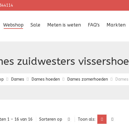
844114
Webshop
Sale
Meten is weten
FAQ's
Markten
es zuidwesters vissershoe
op
Dames
Dames hoeden
Dames zomerhoeden
Dames 
ten 1 - 16 van 16
Sorteren op
Toon als: