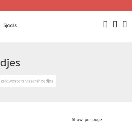
Sjaals
djes
zuidwesters vissershoedjes
Show
per page