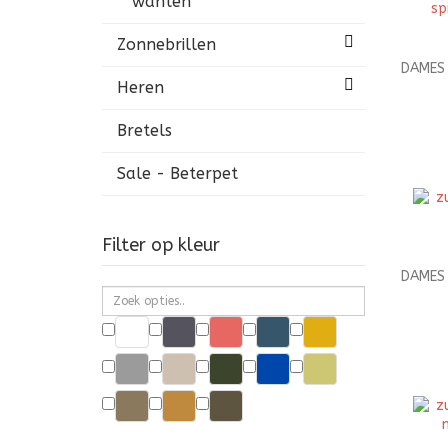
wanten
Zonnebrillen
DAMES 
Heren
Bretels
Sale - Beterpet
Filter op kleur
DAMES 
Wit
Spijkerblauw
Rood
Marineblauw
Maisgeel
Lichtgrijs
Lichtbeige
Legergroen
Kobaltblauw
Kaki
Donkerbeige
Camel
Antraciet