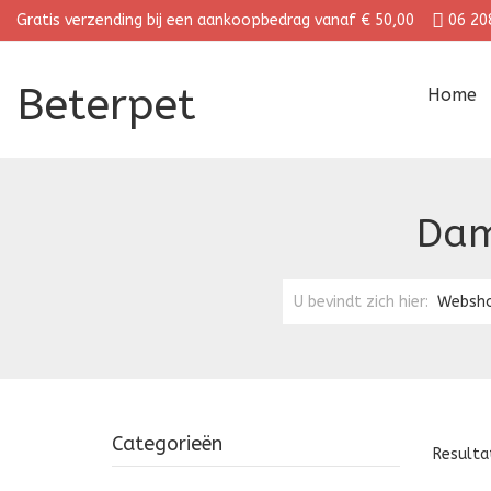
Gratis verzending bij een aankoopbedrag vanaf € 50,00
06 20
Beterpet
Home
Dam
U bevindt zich hier:
Websh
Categorieën
Resulta