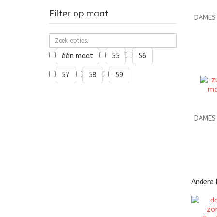
Filter op maat
DAMES 
één maat
55
56
57
58
59
DAMES 
Andere 