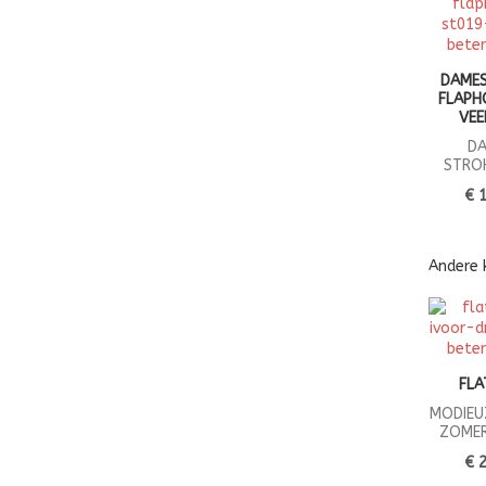
DAME
FLAPH
VEE
D
STRO
€ 
Andere 
FLA
MODIEU
ZOME
€ 