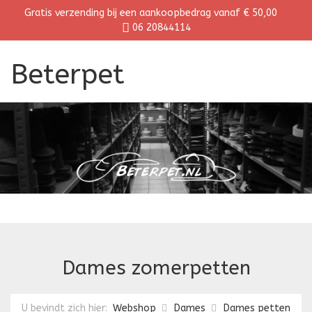
Gratis verzending bij een aankoopbedrag vanaf € 50,00
06 20844114
Beterpet
Dames zomerpetten
U bevindt zich hier:
Webshop
Dames
Dames petten