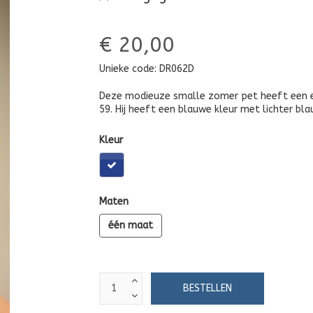
€ 20,00
Unieke code:
DR062D
Deze modieuze smalle zomer pet heeft een ela
59. Hij heeft een blauwe kleur met lichter bl
Kleur
Maten
één maat