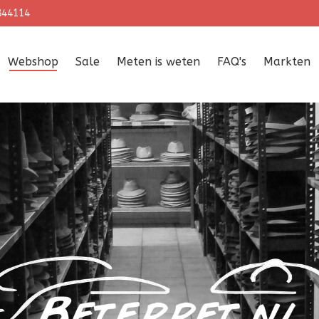
844114
Webshop
Sale
Meten is weten
FAQ's
Markten