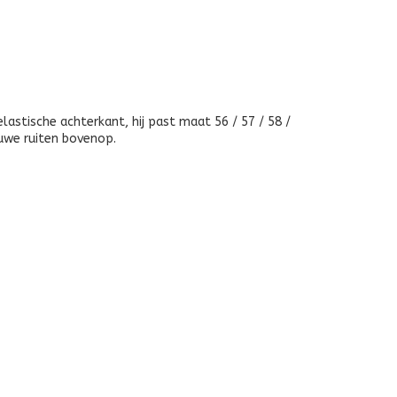
met
ruitjes
stische achterkant, hij past maat 56 / 57 / 58 /
auwe ruiten bovenop.