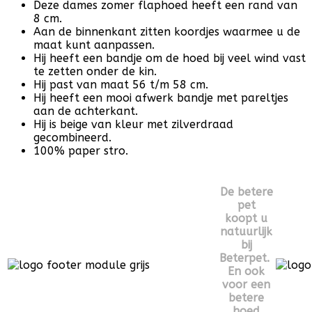
Deze dames zomer flaphoed heeft een rand van
8 cm.
Aan de binnenkant zitten koordjes waarmee u de
maat kunt aanpassen.
Hij heeft een bandje om de hoed bij veel wind vast
te zetten onder de kin.
Hij past van maat 56 t/m 58 cm.
Hij heeft een mooi afwerk bandje met pareltjes
aan de achterkant.
Hij is beige van kleur met zilverdraad
gecombineerd.
100% paper stro.
De betere
pet
koopt u
natuurlijk
bij
Beterpet.
En ook
voor een
betere
hoed