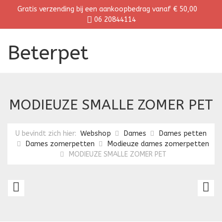
Gratis verzending bij een aankoopbedrag vanaf € 50,00
06 20844114
Beterpet
MODIEUZE SMALLE ZOMER PET
U bevindt zich hier:
Webshop
Dames
Dames petten
Dames zomerpetten
Modieuze dames zomerpetten
MODIEUZE SMALLE ZOMER PET
MODIEUZE
M
SMALLE
S
ZOMER
Z