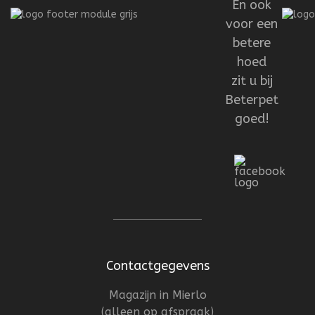
En ook
voor een
betere
hoed
zit u bij
Beterpet
goed!
Contactgegevens
Magazijn in Mierlo
(alleen op afspraak)