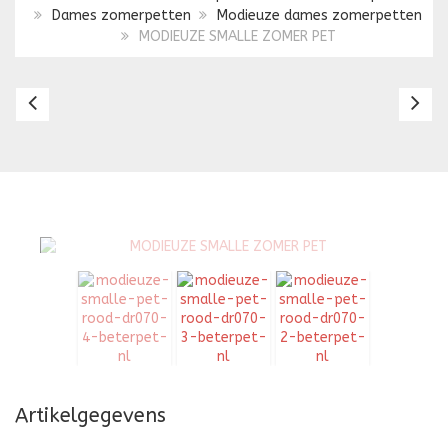
Dames zomerpetten
Modieuze dames zomerpetten
MODIEUZE SMALLE ZOMER PET
MODIEUZE
M
SMALLE
S
ZOMER
Z
PET
PE
Artikelgegevens