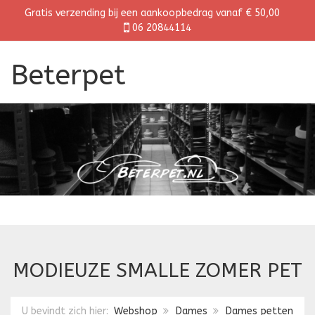
Gratis verzending bij een aankoopbedrag vanaf € 50,00
06 20844114
Beterpet
MODIEUZE SMALLE ZOMER PET
U bevindt zich hier:
Webshop
Dames
Dames petten