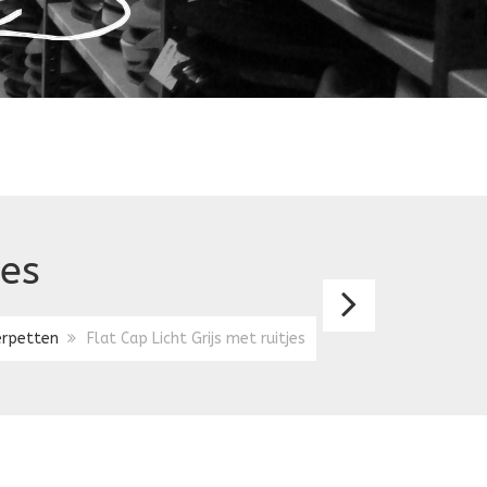
jes
Flat
Cap
rpetten
Flat Cap Licht Grijs met ruitjes
Groen
Ruit