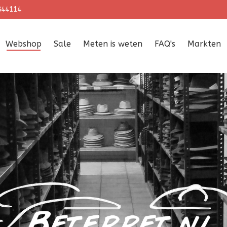
844114
Webshop
Sale
Meten is weten
FAQ's
Markten