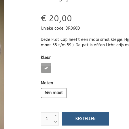
€ 20,00
Unieke code:
DR060D
Deze Flat Cap heeft een mooi smal klepje. Hi
maat 55 t/m 59 ). De pet is effen Licht grijs m
Kleur
Maten
één maat