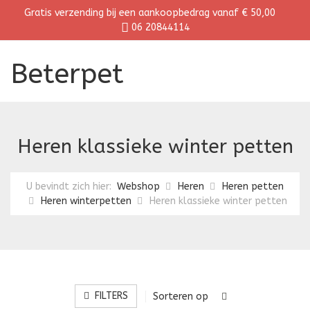
Gratis verzending bij een aankoopbedrag vanaf € 50,00
06 20844114
Beterpet
Heren klassieke winter petten
U bevindt zich hier:
Webshop
Heren
Heren petten
Heren winterpetten
Heren klassieke winter petten
FILTERS
Sorteren op