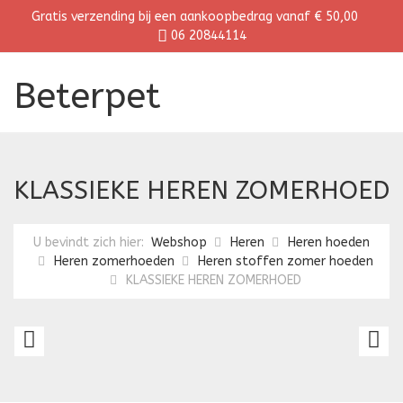
Gratis verzending bij een aankoopbedrag vanaf € 50,00
06 20844114
Beterpet
KLASSIEKE HEREN ZOMERHOED
U bevindt zich hier:
Webshop
Heren
Heren hoeden
Heren zomerhoeden
Heren stoffen zomer hoeden
KLASSIEKE HEREN ZOMERHOED
FRANSE
H
HERENHOED
H
M