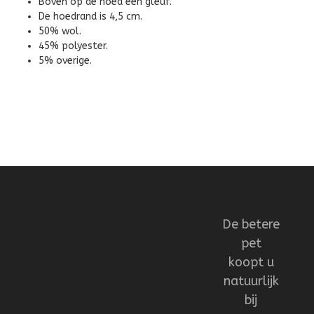
Boven op de hoed een gleuf.
De hoedrand is 4,5 cm.
50% wol.
45% polyester.
5% overige.
De betere
pet
koopt u
natuurlijk
bij