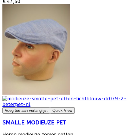
€ 47,50
Voeg toe aan verlanglijst
Quick View
SMALLE MODIEUZE PET
Heren modieuze zomer petten