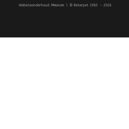
Websiteonderhoud:
Mevicon
| © Beterpet 1983 - 2026