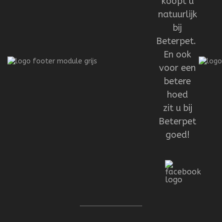
koopt u
natuurlijk
bij
Beterpet.
En ook
voor een
betere
hoed
zit u bij
Beterpet
goed!