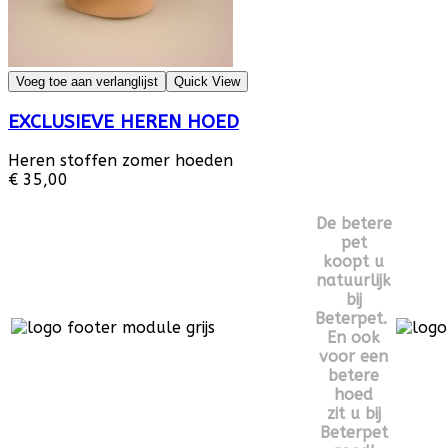
Voeg toe aan verlanglijst
Quick View
EXCLUSIEVE HEREN HOED
Heren stoffen zomer hoeden
€ 35,00
De betere
pet
koopt u
natuurlijk
bij
Beterpet.
En ook
voor een
betere
hoed
zit u bij
Beterpet