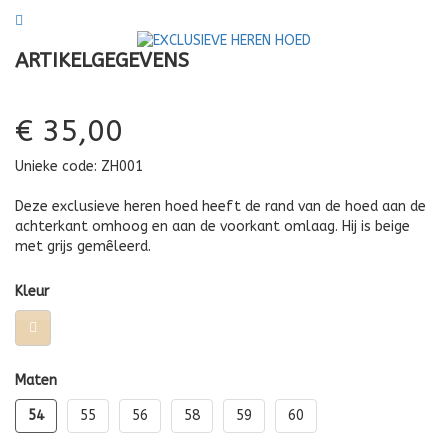
HEREN
ZOMER
ARTIKELGEGEVENS
HOED
€ 35,00
Unieke code:
ZH001
Deze exclusieve heren hoed heeft de rand van de hoed aan de
achterkant omhoog en aan de voorkant omlaag. Hij is beige
met grijs gemêleerd.
Kleur
Maten
54
55
56
58
59
60