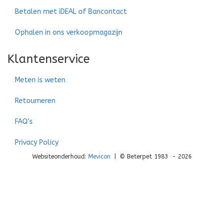
Betalen met iDEAL of Bancontact
Ophalen in ons verkoopmagazijn
Klantenservice
Meten is weten
Retourneren
FAQ's
Privacy Policy
Websiteonderhoud:
Mevicon
| © Beterpet 1983 - 2026
Sl
×
Inloggen