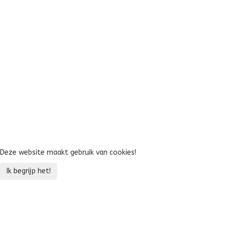
Log
Inloggen
Onthoud mij
Nog geen account?
Gebruikersnaam vergeten?
Deze website maakt gebruik van cookies!
Ik begrijp het!