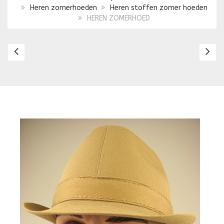
Heren zomerhoeden
Heren stoffen zomer hoeden
HEREN ZOMERHOED
HEREN
H
ZOMERHOED
Z