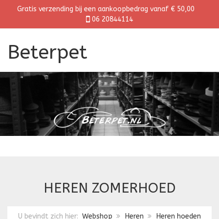
Gratis verzending bij een aankoopbedrag vanaf € 50,00
06 20844114
Beterpet
HEREN ZOMERHOED
U bevindt zich hier:
Webshop
Heren
Heren hoeden