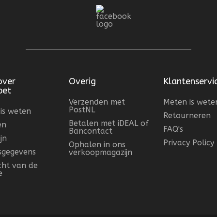
over
Overig
Klantenservi
pet
Verzenden met
Meten is wete
PostNL
is weten
Retourneren
Betalen met iDEAL of
en
FAQ's
Bancontact
jn
Privacy Policy
Ophalen in ons
fsgegevens
verkoopmagazijn
cht van de
e