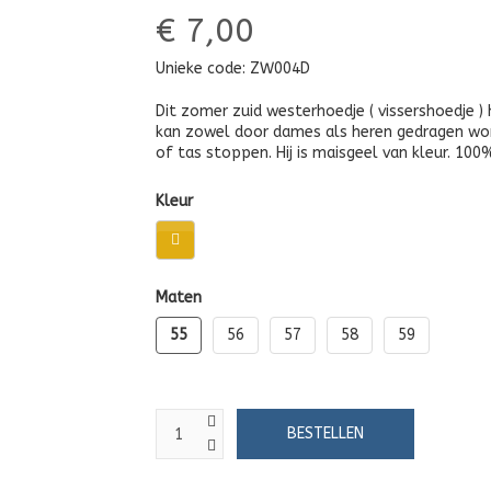
€ 7,00
Unieke code:
ZW004D
Dit zomer zuid westerhoedje ( vissershoedje )
kan zowel door dames als heren gedragen wor
of tas stoppen. Hij is maisgeel van kleur. 100
Kleur
Maten
55
56
57
58
59