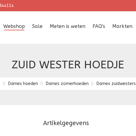
844114
Webshop
Sale
Meten is weten
FAQ's
Markten
ZUID WESTER HOEDJE
s
Dames hoeden
Dames zomerhoeden
Dames zuidwesters 
Artikelgegevens