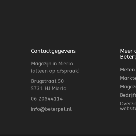
Contactgegevens
Meer 
Beter
Magazijn in Mierlo
Meten 
(alleen op afspraak)
Markt
Brugstraat 50
Magazi
5731 HJ Mierlo
Bedrij
06 20844114
Overzi
websit
info@beterpet.nl