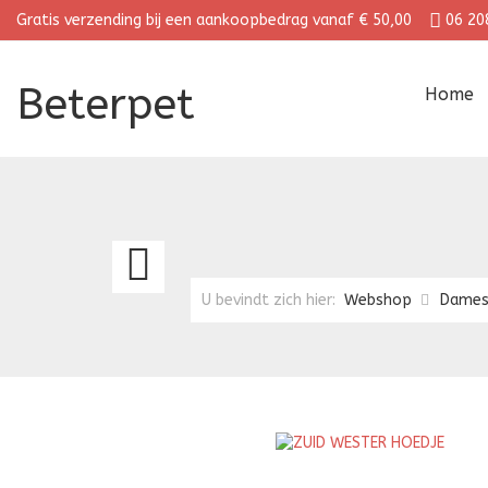
Gratis verzending bij een aankoopbedrag vanaf € 50,00
06 20
Beterpet
Home
ZUID
WESTER
U bevindt zich hier:
Webshop
Dame
HOEDJE