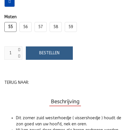
Maten
55
56
57
58
59
TERUG NAAR:
Beschrijving
Dit zomer zuid westerhoedje ( vissershoedje ) houdt de
zon goed van uw hoofd, nek en oren.