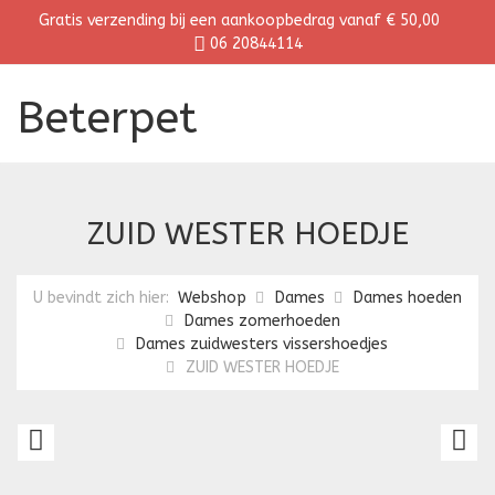
Gratis verzending bij een aankoopbedrag vanaf € 50,00
06 20844114
Beterpet
ZUID WESTER HOEDJE
U bevindt zich hier:
Webshop
Dames
Dames hoeden
Dames zomerhoeden
Dames zuidwesters vissershoedjes
ZUID WESTER HOEDJE
ZUID
Z
WESTER
W