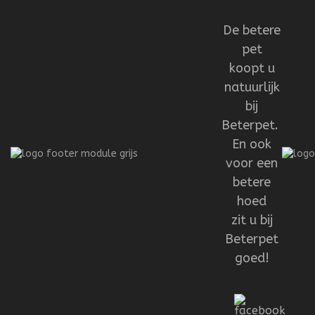
De betere
pet
koopt u
natuurlijk
bij
Beterpet.
En ook
voor een
betere
hoed
zit u bij
Beterpet
goed!