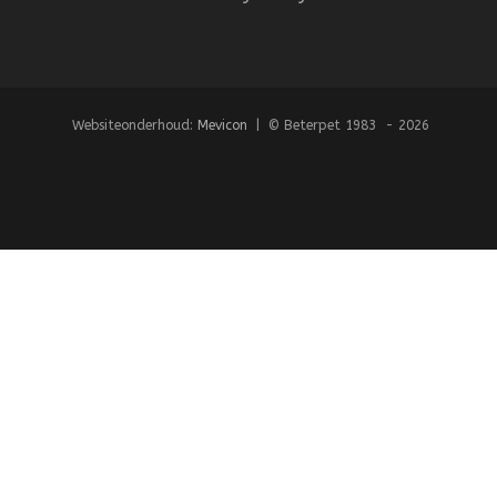
Websiteonderhoud:
Mevicon
| © Beterpet 1983 - 2026