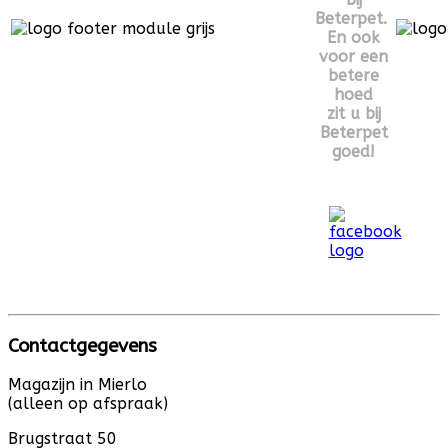
Beterpet.
En ook
voor een
betere
hoed
zit u bij
Beterpet
goed!
Contactgegevens
Magazijn in Mierlo
(alleen op afspraak)
Brugstraat 50