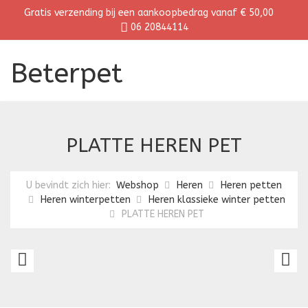
Gratis verzending bij een aankoopbedrag vanaf € 50,00
06 20844114
Beterpet
PLATTE HEREN PET
U bevindt zich hier:
Webshop
Heren
Heren petten
Heren winterpetten
Heren klassieke winter petten
PLATTE HEREN PET
CORDUROY
P
PET
H
P