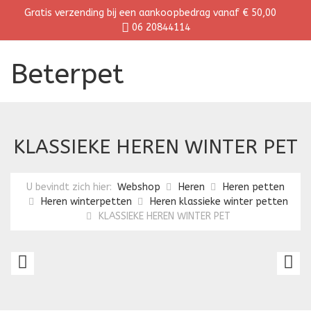
Gratis verzending bij een aankoopbedrag vanaf € 50,00
06 20844114
Beterpet
KLASSIEKE HEREN WINTER PET
U bevindt zich hier:
Webshop
Heren
Heren petten
Heren winterpetten
Heren klassieke winter petten
KLASSIEKE HEREN WINTER PET
PLATTE
K
HEREN
H
PET
R