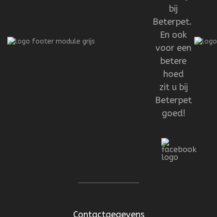
bij
Beterpet.
En ook
voor een
betere
hoed
zit u bij
Beterpet
goed!
Contactgegevens