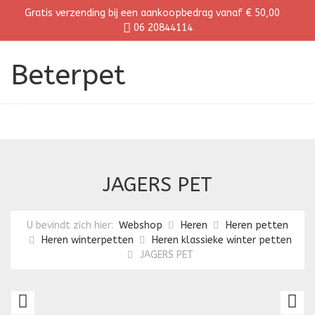
Gratis verzending bij een aankoopbedrag vanaf € 50,00
06 20844114
Beterpet
JAGERS PET
U bevindt zich hier:
Webshop
Heren
Heren petten
Heren winterpetten
Heren klassieke winter petten
JAGERS PET
PLATTE
H