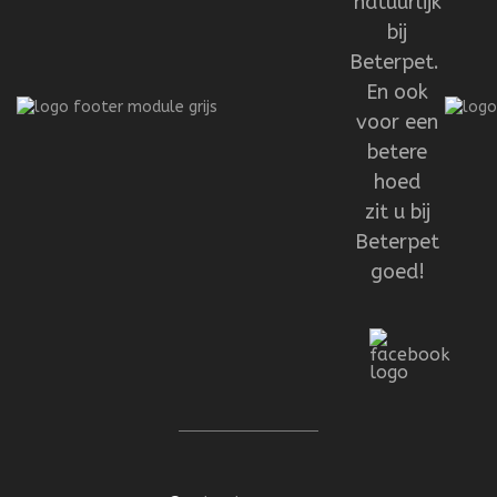
natuurlijk
bij
Beterpet.
En ook
voor een
betere
hoed
zit u bij
Beterpet
goed!