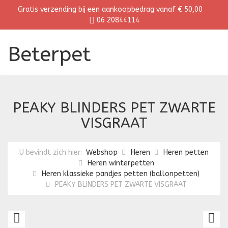
Gratis verzending bij een aankoopbedrag vanaf € 50,00
06 20844114
Beterpet
PEAKY BLINDERS PET ZWARTE
VISGRAAT
U bevindt zich hier:
Webshop
Heren
Heren petten
Heren winterpetten
Heren klassieke pandjes petten (ballonpetten)
PEAKY BLINDERS PET ZWARTE VISGRAAT
PEAKY
P