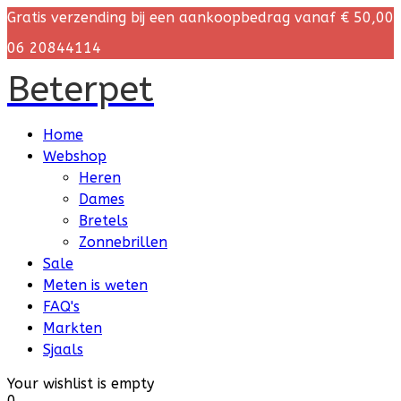
Gratis verzending bij een aankoopbedrag vanaf € 50,00
06 20844114
Beterpet
Home
Webshop
Heren
Dames
Bretels
Zonnebrillen
Sale
Meten is weten
FAQ's
Markten
Sjaals
Your wishlist is empty
0