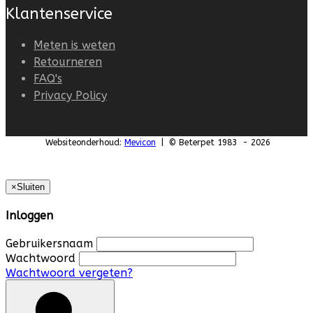
Klantenservice
Meten is weten
Retourneren
FAQ's
Privacy Policy
Websiteonderhoud:
Mevicon
| © Beterpet 1983 - 2026
×
Sluiten
Inloggen
Gebruikersnaam
Wachtwoord
Wachtwoord vergeten?