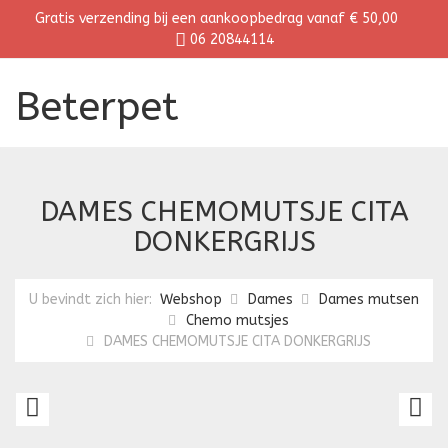
Gratis verzending bij een aankoopbedrag vanaf € 50,00
06 20844114
Beterpet
DAMES CHEMOMUTSJE CITA
DONKERGRIJS
U bevindt zich hier:
Webshop
Dames
Dames mutsen
Chemo mutsjes
DAMES CHEMOMUTSJE CITA DONKERGRIJS
DAMES
D
CHEMOMUTSJE
C