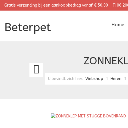
Gratis verzending bij een aankoopbedrag vanaf € 50,00
06 20
Beterpet
Home
ZONNEKL
ZONNEKLEP
MET
U bevindt zich hier:
Webshop
Heren
STUGGE
BOVENRAND
-