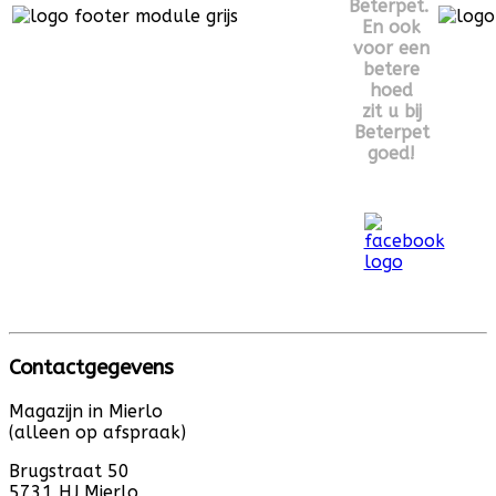
Beterpet.
En ook
voor een
betere
hoed
zit u bij
Beterpet
goed!
Contactgegevens
Magazijn in Mierlo
(alleen op afspraak)
Brugstraat 50
5731 HJ Mierlo