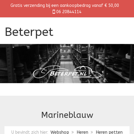
Gratis verzending bij een aankoopbedrag vanaf € 50,00
06 20844114
Beterpet
Marineblauw
U bevindt zich hier:
Webshop
Heren
Heren petten