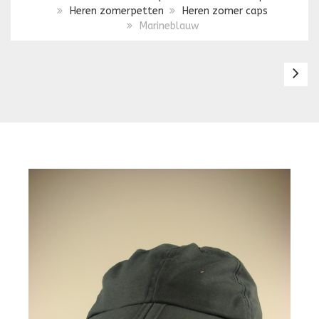
Heren zomerpetten
Heren zomer caps
Marineblauw
Ca
Ca