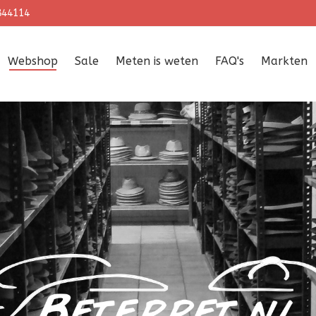
844114
Webshop
Sale
Meten is weten
FAQ's
Markten