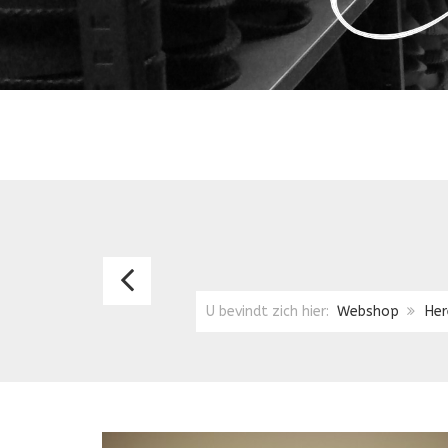
MODIEUZE
SMALLE
U bevindt zich hier:
Webshop
Her
PET