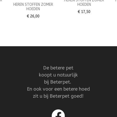
R
HEREN STOFFEN ZOMER
HEREN STOFFEN ZOMER
HOEDEN
HOEDEN
€ 17,50
€ 26,00
De betere pet
koopt u natuurlijk
bij Beterpet.
En ook voor een betere hoed
zit u bij Beterpet goed!