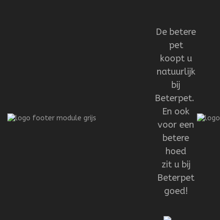
De betere
pet
koopt u
natuurlijk
bij
Beterpet.
En ook
voor een
betere
hoed
zit u bij
Beterpet
goed!