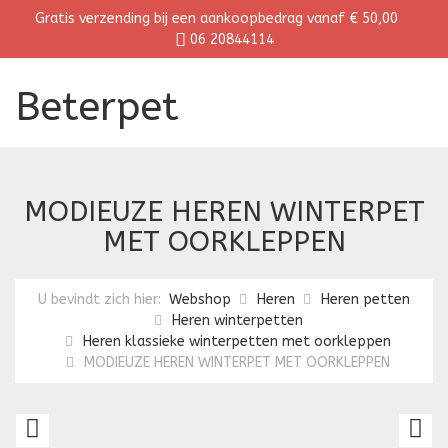
Gratis verzending bij een aankoopbedrag vanaf € 50,00
06 20844114
Beterpet
MODIEUZE HEREN WINTERPET
MET OORKLEPPEN
U bevindt zich hier:
Webshop
Heren
Heren petten
Heren winterpetten
Heren klassieke winterpetten met oorkleppen
MODIEUZE HEREN WINTERPET MET OORKLEPPEN
MODIEUZE
M