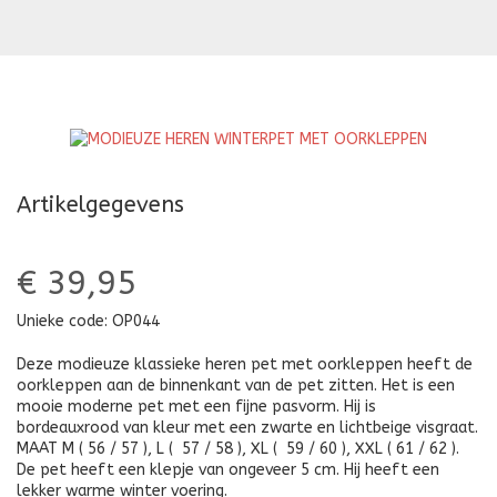
HEREN
K
WINTERPET
H
MET
M
OORKLEPPEN
O
Artikelgegevens
€ 39,95
Unieke code:
OP044
Deze modieuze klassieke heren pet met oorkleppen heeft de
oorkleppen aan de binnenkant van de pet zitten. Het is een
mooie moderne pet met een fijne pasvorm. Hij is
bordeauxrood van kleur met een zwarte en lichtbeige visgraat.
MAAT M ( 56 / 57 ), L ( 57 / 58 ), XL ( 59 / 60 ), XXL ( 61 / 62 ).
De pet heeft een klepje van ongeveer 5 cm. Hij heeft een
lekker warme winter voering.