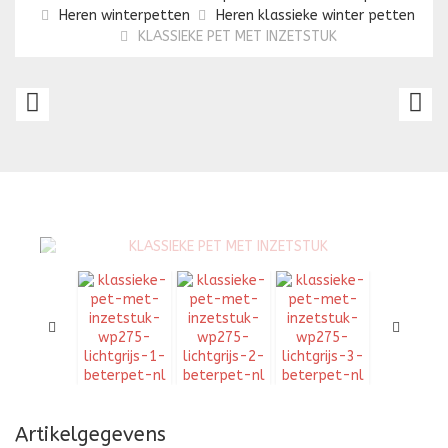
Heren winterpetten
Heren klassieke winter petten
KLASSIEKE PET MET INZETSTUK
PLATTE
K
SKAI
P
PET
M
I
Artikelgegevens