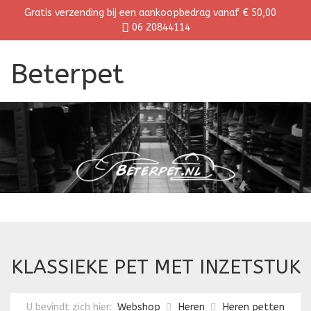
Gratis verzending bij een aankoopbedrag vanaf € 50,00
06 20844114
Beterpet
KLASSIEKE PET MET INZETSTUK
U bevindt zich hier:
Webshop
Heren
Heren petten