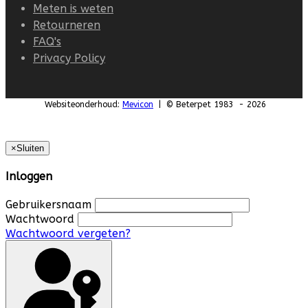
Meten is weten
Retourneren
FAQ's
Privacy Policy
Websiteonderhoud:
Mevicon
| © Beterpet 1983 - 2026
×
Sluiten
Inloggen
Gebruikersnaam
Wachtwoord
Wachtwoord vergeten?