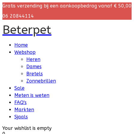
Gratis verzending bij een aankoopbedrag vanaf € 50,00
06 20844114
Beterpet
Home
Webshop
Heren
Dames
Bretels
Zonnebrillen
Sale
Meten is weten
FAQ's
Markten
Sjaals
Your wishlist is empty
0