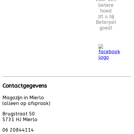
betere
hoed
zit u bij
Beterpet
goed!
Contactgegevens
Magazijn in Mierlo
(alleen op afspraak)
Brugstraat 50
5731 HJ Mierlo
06 20844114