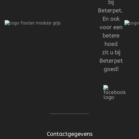
bij
Beterpet.
En ook
voor een
betere
hoed
zit u bij
Beterpet
goed!
Contactgegevens