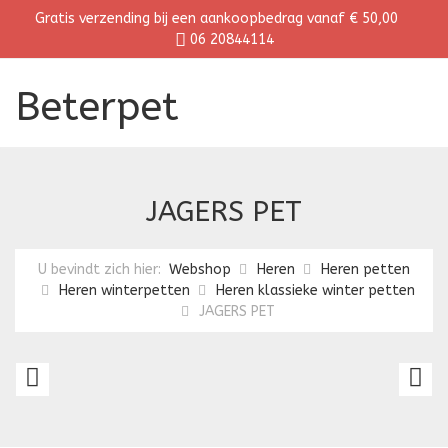
Gratis verzending bij een aankoopbedrag vanaf € 50,00
06 20844114
Beterpet
JAGERS PET
U bevindt zich hier:
Webshop
Heren
Heren petten
Heren winterpetten
Heren klassieke winter petten
JAGERS PET
ITALIAANSE
K
PLATTE
H
PET
W