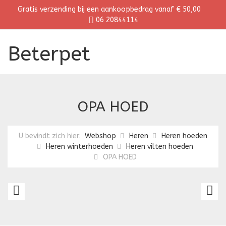
Gratis verzending bij een aankoopbedrag vanaf € 50,00
06 20844114
Beterpet
OPA HOED
U bevindt zich hier:
Webshop
Heren
Heren hoeden
Heren winterhoeden
Heren vilten hoeden
OPA HOED
HERENHOED
H