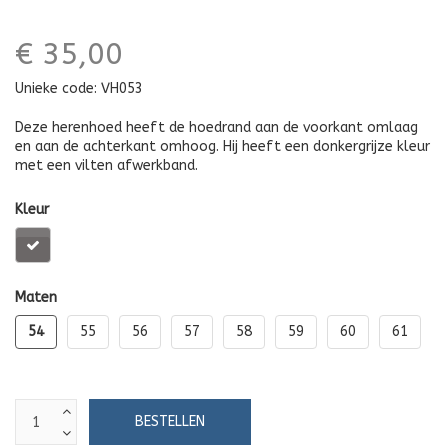
€ 35,00
Unieke code:
VH053
Deze herenhoed heeft de hoedrand aan de voorkant omlaag
en aan de achterkant omhoog. Hij heeft een donkergrijze kleur
met een vilten afwerkband.
Kleur
Maten
54
55
56
57
58
59
60
61