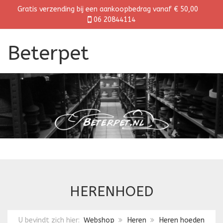
Gratis verzending bij een aankoopbedrag vanaf € 50,00
06 20844114
Beterpet
HERENHOED
U bevindt zich hier:
Webshop
Heren
Heren hoeden