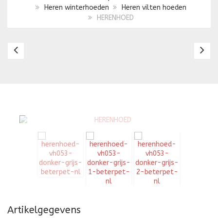
Heren winterhoeden
Heren vilten hoeden
HERENHOED
HEREN
H
WINTERHOED
Artikelgegevens