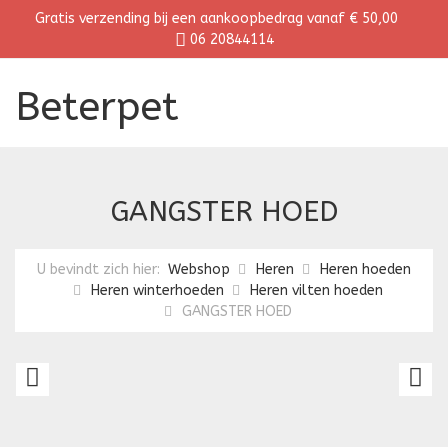
Gratis verzending bij een aankoopbedrag vanaf € 50,00
06 20844114
Beterpet
GANGSTER HOED
U bevindt zich hier:
Webshop
Heren
Heren hoeden
Heren winterhoeden
Heren vilten hoeden
GANGSTER HOED
JAREN
A
40
C
HOED
H