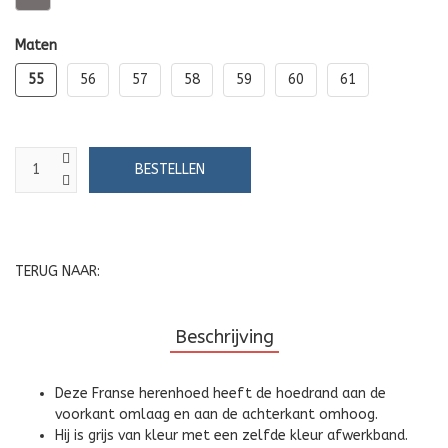
Maten
55
56
57
58
59
60
61
TERUG NAAR:
Beschrijving
Deze Franse herenhoed heeft de hoedrand aan de
voorkant omlaag en aan de achterkant omhoog.
Hij is grijs van kleur met een zelfde kleur afwerkband.