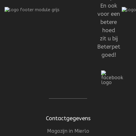
En ook
voor een
betere
hoed
zit u bij
Beterpet
goed!
Contactgegevens
Magazijn in Mierlo