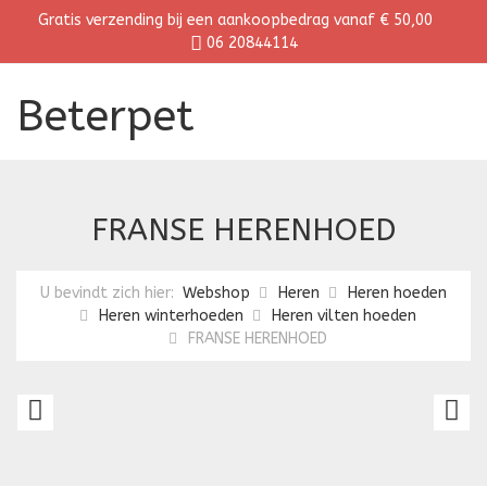
Gratis verzending bij een aankoopbedrag vanaf € 50,00
06 20844114
Beterpet
FRANSE HERENHOED
U bevindt zich hier:
Webshop
Heren
Heren hoeden
Heren winterhoeden
Heren vilten hoeden
FRANSE HERENHOED
TOURING
H
HERENHOED
E