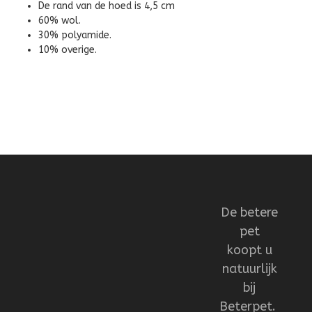
De rand van de hoed is 4,5 cm
60% wol.
30% polyamide.
10% overige.
De betere
pet
koopt u
natuurlijk
bij
Beterpet.