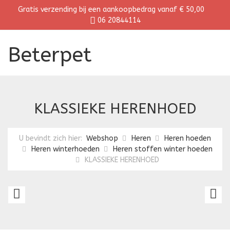
Gratis verzending bij een aankoopbedrag vanaf € 50,00
06 20844114
Beterpet
KLASSIEKE HERENHOED
U bevindt zich hier:
Webshop
Heren
Heren hoeden
Heren winterhoeden
Heren stoffen winter hoeden
KLASSIEKE HERENHOED
KLASSIEKE
H
HERENHOED