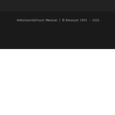
Websiteonderhoud:
Mevicon
| © Beterpet 1983 - 2026