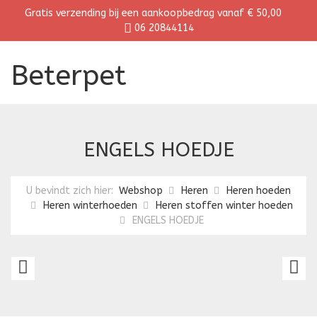
Gratis verzending bij een aankoopbedrag vanaf € 50,00
06 20844114
Beterpet
ENGELS HOEDJE
U bevindt zich hier:
Webshop
Heren
Heren hoeden
Heren winterhoeden
Heren stoffen winter hoeden
ENGELS HOEDJE
HERENHOED
F
CHIC
H