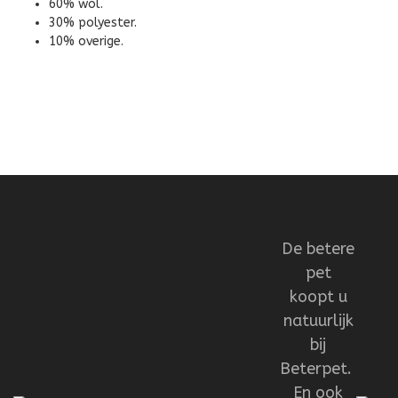
60% wol.
30% polyester.
10% overige.
De betere
pet
koopt u
natuurlijk
bij
Beterpet.
En ook