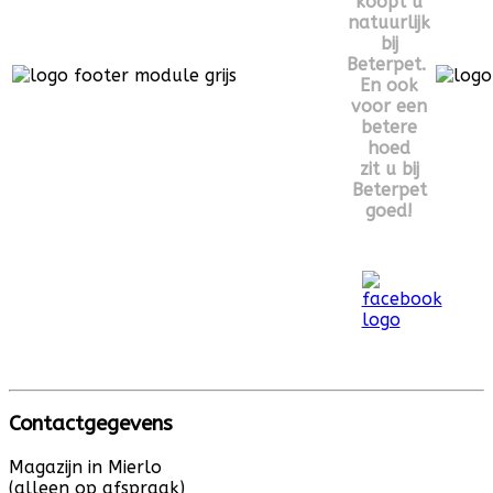
koopt u
natuurlijk
bij
Beterpet.
En ook
voor een
betere
hoed
zit u bij
Beterpet
goed!
Contactgegevens
Magazijn in Mierlo
(alleen op afspraak)