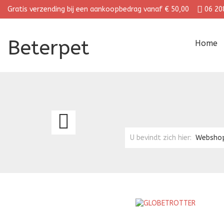
Gratis verzending bij een aankoopbedrag vanaf € 50,00
06 20
Beterpet
Home
GLOBETROTTER
U bevindt zich hier:
Websho