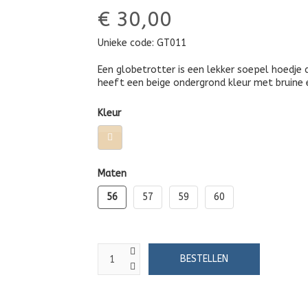
€ 30,00
Unieke code:
GT011
Een globetrotter is een lekker soepel hoedje 
heeft een beige ondergrond kleur met bruine 
Kleur
Maten
56
57
59
60