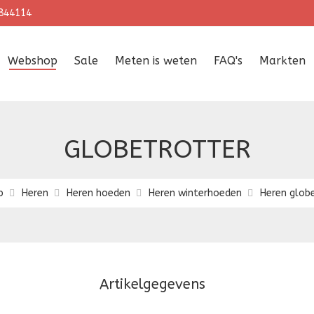
844114
Webshop
Sale
Meten is weten
FAQ's
Markten
GLOBETROTTER
p
Heren
Heren hoeden
Heren winterhoeden
Heren glob
Artikelgegevens