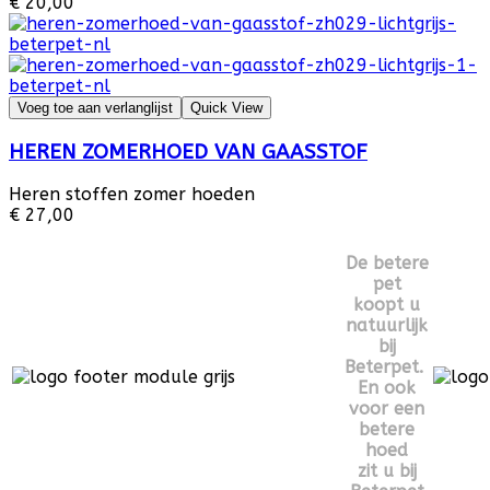
€ 20,00
Voeg toe aan verlanglijst
Quick View
HEREN ZOMERHOED VAN GAASSTOF
Heren stoffen zomer hoeden
€ 27,00
De betere
pet
koopt u
natuurlijk
bij
Beterpet.
En ook
voor een
betere
hoed
zit u bij