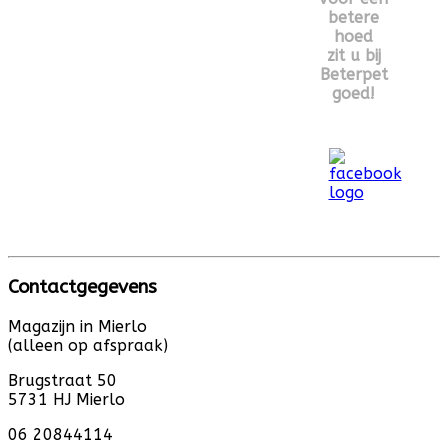
betere
hoed
zit u bij
Beterpet
goed!
Contactgegevens
Magazijn in Mierlo
(alleen op afspraak)
Brugstraat 50
5731 HJ Mierlo
06 20844114