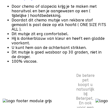
Door chemo of alopecia krijg je te maken met
haaruitval en ben je aangewezen op een (
tijdelijke ) hoofdbedekking.
Doordat dit chemo mutsje van rekbare stof
gemaakt is past deze op elk hoofd ( ONE SIZE FITS
ALL ).
Dit mutsje zit erg comfortabel.
Hij is donkerblauw van kleur en heeft een gladde
voorkant.
U kunt hem aan de achterkant strikken.
Dit mutsje is goed wasbaar op 30 graden, niet in
de droger.
100% viscose.
De betere
pet
koopt u
natuurlijk
bij
Beterpet.
En ook
voor een