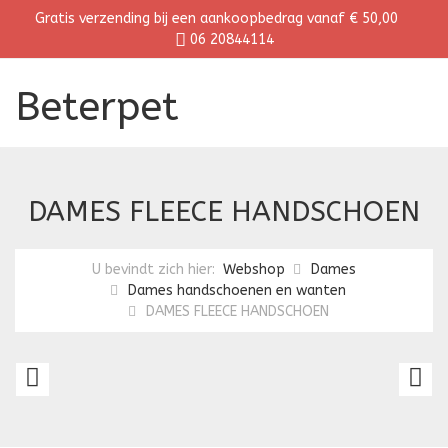
Gratis verzending bij een aankoopbedrag vanaf € 50,00
06 20844114
Beterpet
DAMES FLEECE HANDSCHOEN
U bevindt zich hier:
Webshop
Dames
Dames handschoenen en wanten
DAMES FLEECE HANDSCHOEN
DAMES
D
FLEECE
F
HANDSCHOEN
H