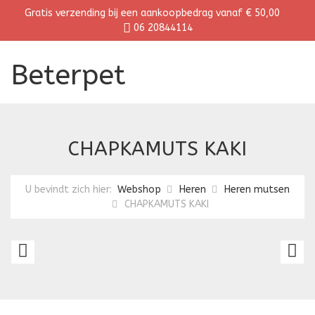
Gratis verzending bij een aankoopbedrag vanaf € 50,00
06 20844114
Beterpet
CHAPKAMUTS KAKI
U bevindt zich hier:
Webshop
Heren
Heren mutsen
CHAPKAMUTS KAKI
CHAPKAMUTS
C
ZWART
B