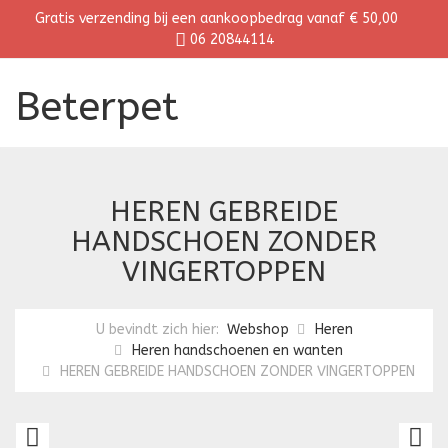
Gratis verzending bij een aankoopbedrag vanaf € 50,00
06 20844114
Beterpet
HEREN GEBREIDE
HANDSCHOEN ZONDER
VINGERTOPPEN
U bevindt zich hier:
Webshop
Heren
Heren handschoenen en wanten
HEREN GEBREIDE HANDSCHOEN ZONDER VINGERTOPPEN
HEREN
H