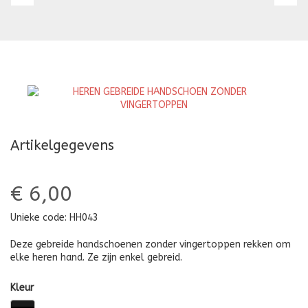
GEBREIDE
G
HANDSCHOEN
H
ZONDER
Z
VINGERTOPPEN
V
Artikelgegevens
€ 6,00
Unieke code:
HH043
Deze gebreide handschoenen zonder vingertoppen rekken om
elke heren hand. Ze zijn enkel gebreid.
Kleur