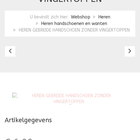
U bevindt zich hier:
Webshop
Heren
Heren handschoenen en wanten
HEREN GEBREIDE HANDSCHOEN ZONDER VINGERTOPPEN
HEREN
H
GEBREIDE
GE
HANDSCHOEN
H
ZONDER
Z
VINGERTOPPEN
V
Artikelgegevens