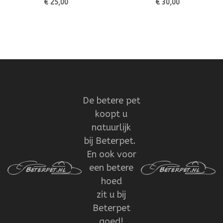
€ 25,00
€ 30,00
De betere pet
koopt u
natuurlijk
bij Beterpet.
En ook voor
een betere
hoed
zit u bij
Beterpet
goed!