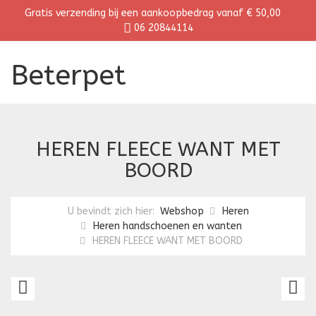
Gratis verzending bij een aankoopbedrag vanaf € 50,00
06 20844114
Beterpet
HEREN FLEECE WANT MET
BOORD
U bevindt zich hier:
Webshop
Heren
Heren handschoenen en wanten
HEREN FLEECE WANT MET BOORD
HEREN
H
GEBREIDE
F