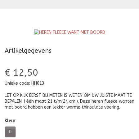
WANT
W
M
B
Artikelgegevens
€ 12,50
Unieke code:
HH013
LET OP KIJK EERST BIJ METEN IS WETEN OM UW JUISTE MAAT TE
BEPALEN. ( één maat 21 t/m 24 cm ). Deze heren fleece wanten
met boord hebben een lekker warme thinsulate voering.
Kleur