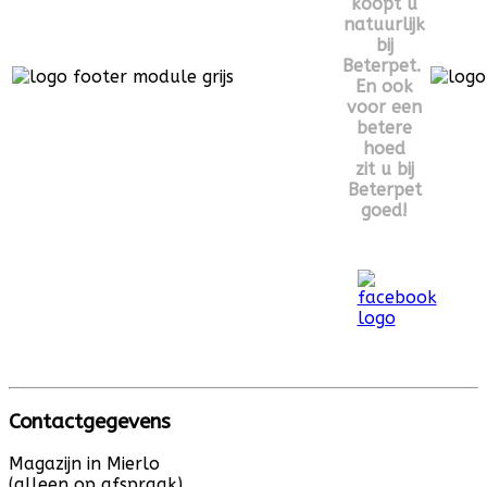
koopt u
natuurlijk
bij
Beterpet.
En ook
voor een
betere
hoed
zit u bij
Beterpet
goed!
Contactgegevens
Magazijn in Mierlo
(alleen op afspraak)