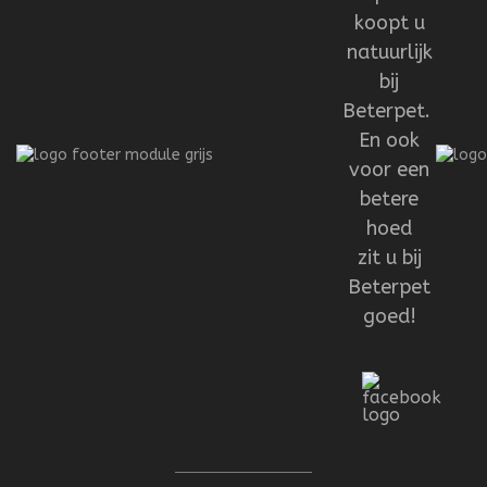
koopt u
natuurlijk
bij
Beterpet.
En ook
voor een
betere
hoed
zit u bij
Beterpet
goed!