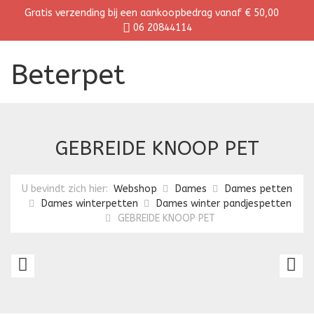
Gratis verzending bij een aankoopbedrag vanaf € 50,00
06 20844114
Beterpet
GEBREIDE KNOOP PET
U bevindt zich hier:
Webshop
Dames
Dames petten
Dames winterpetten
Dames winter pandjespetten
GEBREIDE KNOOP PET
GEBREIDE
G
KNOOP
K
PET
P