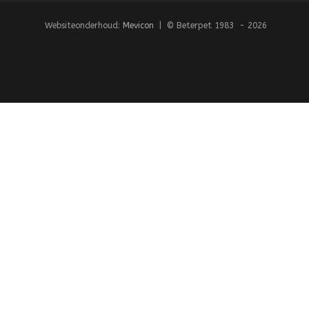
Websiteonderhoud:
Mevicon
| © Beterpet 1983 - 2026