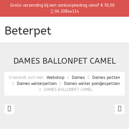
Gratis verzending bij een aankoopbedrag vanaf € 50,00
06 20844114
Beterpet
DAMES BALLONPET CAMEL
U bevindt zich hier:
Webshop
Dames
Dames petten
Dames winterpetten
Dames winter pandjespetten
DAMES BALLONPET CAMEL
DAMEMES
D
BALLONPET
B
DONKERGRIJS
P