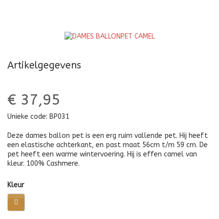
GESTREEPT
LI
V
Artikelgegevens
€ 37,95
Unieke code:
BP031
Deze dames ballon pet is een erg ruim vallende pet. Hij heeft
een elastische achterkant, en past maat 56cm t/m 59 cm. De
pet heeft een warme wintervoering. Hij is effen camel van
kleur. 100% Cashmere.
Kleur